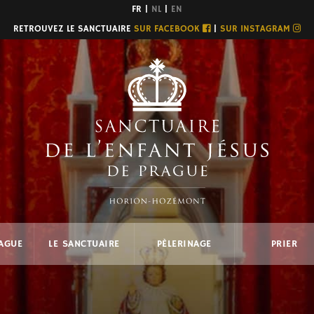
FR |
NL
|
EN
RETROUVEZ LE SANCTUAIRE
SUR FACEBOOK
|
SUR INSTAGRAM
RAGUE
LE SANCTUAIRE
PÈLERINAGE
PRIER