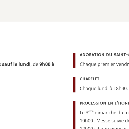
ADORATION DU SAINT-
s sauf le lundi
, de
9h00 à
Chaque premier vendre
CHAPELET
Chaque lundi à 18h30.
PROCESSION EN L’HONN
ème
Le 3
dimanche du mo
10h00 : Messe suivie d
12h00 : Pique-nique et