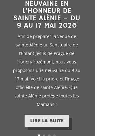
Cette année, le pèlerinage de 15h
sera présidé par Mgr Jean-Pierre
Delville, évêque de Liège. Il
installera solennellement la
châsse de sainte Alénie au
Sanctuaire.