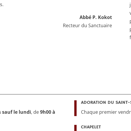
s.
Abbé P. Kokot
Recteur du Sanctuaire
ADORATION DU SAINT-
s sauf le lundi
, de
9h00 à
Chaque premier vendre
CHAPELET