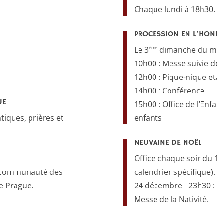
Chaque lundi à 18h30.
PROCESSION EN L’HONN
ème
Le 3
dimanche du mo
10h00 : Messe suivie d
12h00 : Pique-nique et
14h00 : Conférence
UE
15h00 : Office de l’Enf
iques, prières et
enfants
NEUVAINE DE NOËL
Office chaque soir du 
la communauté des
calendrier spécifique).
de Prague.
24 décembre - 23h30 : 
Messe de la Nativité.