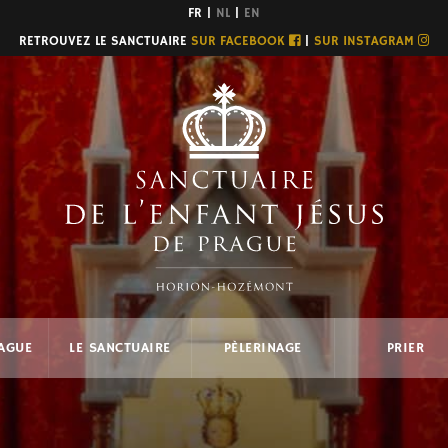
FR |
NL
|
EN
RETROUVEZ LE SANCTUAIRE
SUR FACEBOOK
|
SUR INSTAGRAM
RAGUE
LE SANCTUAIRE
PÈLERINAGE
PRIER