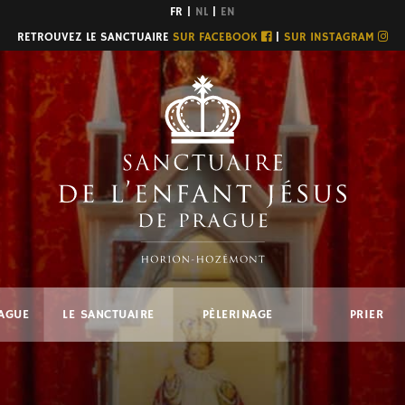
FR |
NL
|
EN
RETROUVEZ LE SANCTUAIRE
SUR FACEBOOK
|
SUR INSTAGRAM
RAGUE
LE SANCTUAIRE
PÈLERINAGE
PRIER