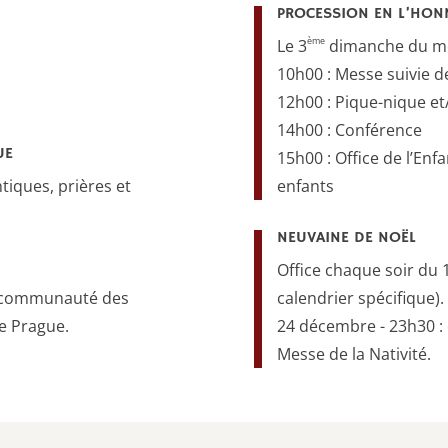
PROCESSION EN L’HONN
ème
Le 3
dimanche du mo
10h00 : Messe suivie d
12h00 : Pique-nique et
14h00 : Conférence
UE
15h00 : Office de l’Enf
iques, prières et
enfants
NEUVAINE DE NOËL
Office chaque soir du 
la communauté des
calendrier spécifique).
de Prague.
24 décembre - 23h30 : 
Messe de la Nativité.