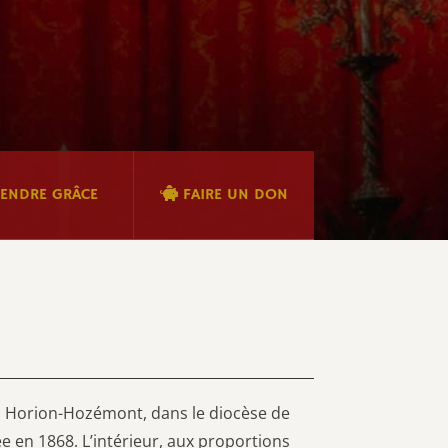
ENDRE GRÂCE
FAIRE UN DON
 à Horion-Hozémont, dans le diocèse de
ée en 1868. L’intérieur, aux proportions