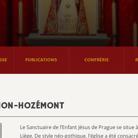
SSE
PUBLICATIONS
CONFRÉRIE
R
RION-HOZÉMONT
Le Sanctuaire de l’Enfant Jésus de Prague se situe
Liège. De style néo-gothique, l’église a été consacr