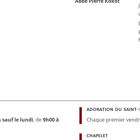
Abbé Pierre Kokot
ADORATION DU SAINT-
s sauf le lundi
, de
9h00 à
Chaque premier vendre
CHAPELET