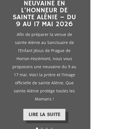
Cette année, le pèlerinage de 15h
sera présidé par Mgr Jean-Pierre
Delville, évêque de Liège. Il
installera solennellement la
châsse de sainte Alénie au
Sanctuaire.