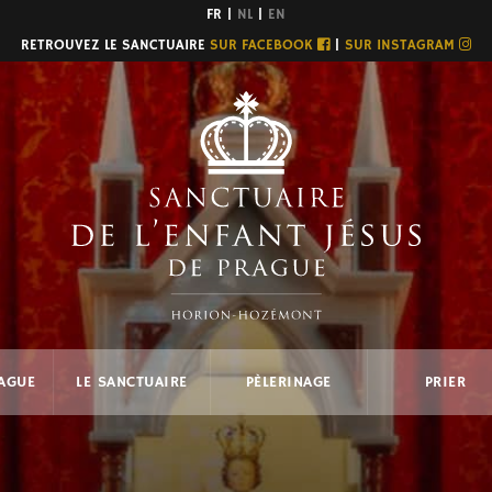
FR |
NL
|
EN
RETROUVEZ LE SANCTUAIRE
SUR FACEBOOK
|
SUR INSTAGRAM
RAGUE
LE SANCTUAIRE
PÈLERINAGE
PRIER