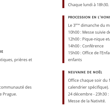
Chaque lundi à 18h30.
PROCESSION EN L’HONN
ème
Le 3
dimanche du mo
10h00 : Messe suivie d
12h00 : Pique-nique et
14h00 : Conférence
UE
15h00 : Office de l’Enf
iques, prières et
enfants
NEUVAINE DE NOËL
Office chaque soir du 
la communauté des
calendrier spécifique).
de Prague.
24 décembre - 23h30 : 
Messe de la Nativité.