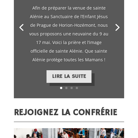
Afin de préparer la venue de sainte
Alénie au Sanctuaire de l’Enfant Jésus
de Prague de Horion-Hozémont, nous
Cette année, le pèlerinage de 15h sera
vous proposons une neuvaine du 9 au
présidé par Mgr Jean-Pierre Delville,
17 mai. Voici la prière et l’image
évêque de Liège. Il installera
officielle de sainte Alénie. Que sainte
solennellement la châsse de sainte
Alénie protège toutes les Mamans !
Alénie au Sanctuaire.
LIRE LA SUITE
REJOIGNEZ LA CONFRÉRIE